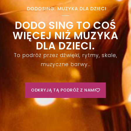
DODOSING: MUZYKA DLA DZIECI
DODO SING TO COŚ
WIĘCEJ NIŻ MUZYKA
DLA DZIECI.
To podróż przez dźwięki, rytmy, skale,
muzyczne barwy…
ODKRYJĄ TĄ PODRÓŻ Z NAMI