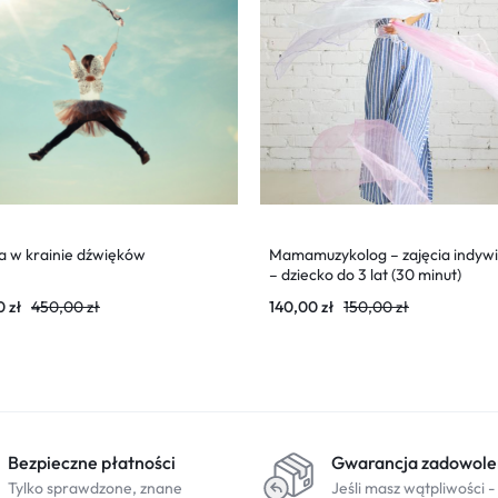
a w krainie dźwięków
Mamamuzykolog – zajęcia indyw
– dziecko do 3 lat (30 minut)
0
zł
450,00
zł
140,00
zł
150,00
zł
Bezpieczne płatności
Gwarancja zadowole
Tylko sprawdzone, znane
Jeśli masz wątpliwości -