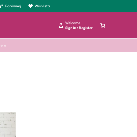
Porównaj
Wishlista
Welcome
Sign in / Register
fera