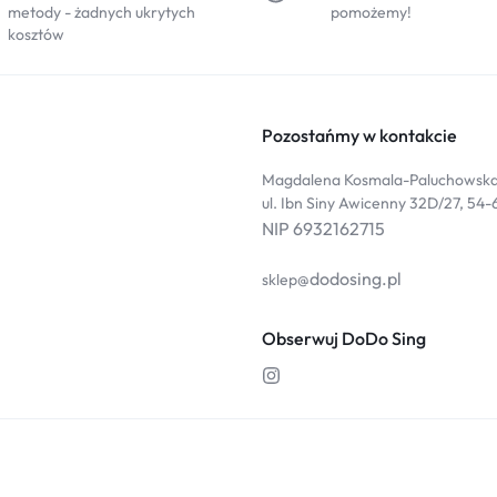
metody - żadnych ukrytych
pomożemy!
kosztów
Pozostańmy w kontakcie
Magdalena Kosmala-Paluchowsk
ul. Ibn Siny Awicenny 32D/27, 54
NIP 6932162715
dodosing.pl
sklep@
Obserwuj DoDo Sing