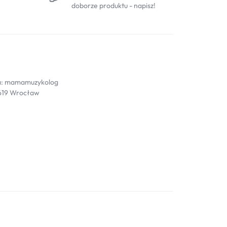
doborze produktu - napisz!
a: mamamuzykolog
-619 Wrocław