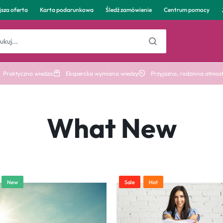
jsza oferta
Karta podarunkowa
Śledź zamówienie
Centrum pomocy
Praktyczna wiedza
Ekspercka wymiana wiedzy
Przyjazna, rodzinna atmos
What New
New
Sale
Hot