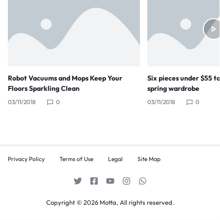
Robot Vacuums and Mops Keep Your
Six pieces under $55 t
Floors Sparkling Clean
spring wardrobe
03/11/2018
0
03/11/2018
0
Privacy Policy
Terms of Use
Legal
Site Map
Copyright © 2026 Motta, All rights reserved.