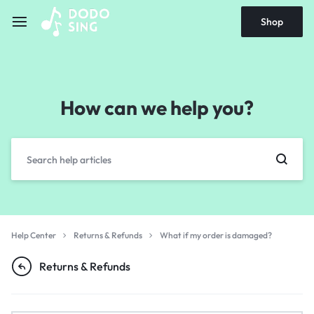
Shop
How can we help you?
Help Center
Returns & Refunds
What if my order is damaged?
Returns & Refunds